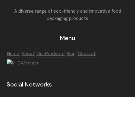
A diverse range of eco-friendly and innovative food
packaging products
Menu
Home
About
Our Products
Blog
Contact
French
Social Networks
LinkedIn