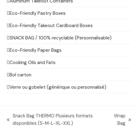
Aluminum Takeout Containers
Eco-Friendly Pastry Boxes
Eco-Friendly Takeout Cardboard Boxes
SNACK BAG / 100% recyclable (Personnalisable)
Eco-Friendly Paper Bags
Cooking Oils and Fats
Bol carton
Verre ou gobelet (générique ou personnalisé)
Snack Bag THERMO Plusieurs formats
Wrap
previous
next
disponibles (S-M-L-XL-XXL)
Bag
post:
post: