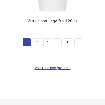
Verre à breuvage froid 20 oz
1
2
3
…
11
Voir tous nos produits