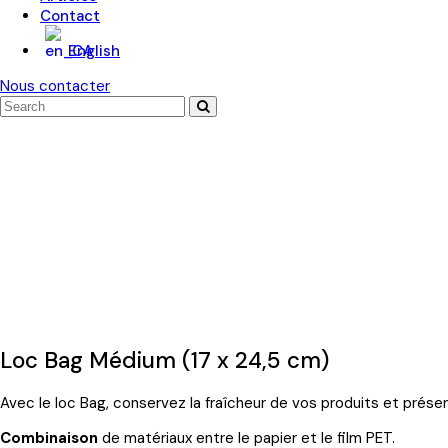
Contact
English
Nous contacter
Panier
Search
Envoyer
SNACK BAG / 100% recyclable (Personnalisable)
Loc Bag Médium (17 x 24,5 cm)
Avec le loc Bag, conservez la fraîcheur de vos produits et prés
Combinaison
de matériaux entre le papier et le
film PET.