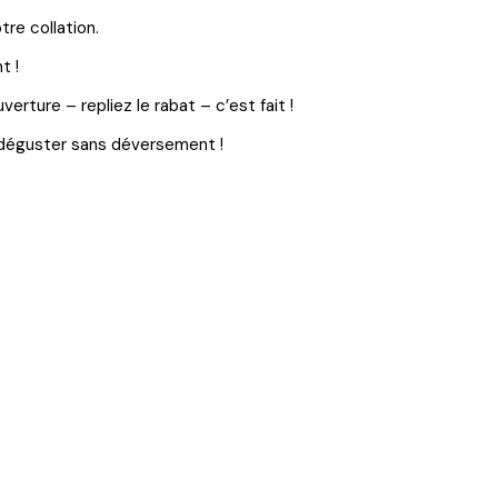
tre collation.
t !
verture – repliez le rabat – c’est fait !
 la déguster sans déversement !