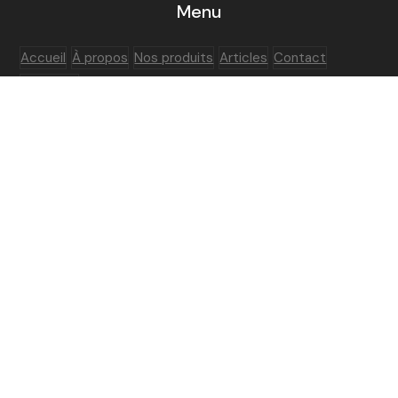
Menu
Accueil
À propos
Nos produits
Articles
Contact
English
Réseaux sociaux
LinkedIn