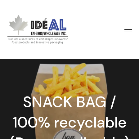
SNACK BAG /
100% recyclable