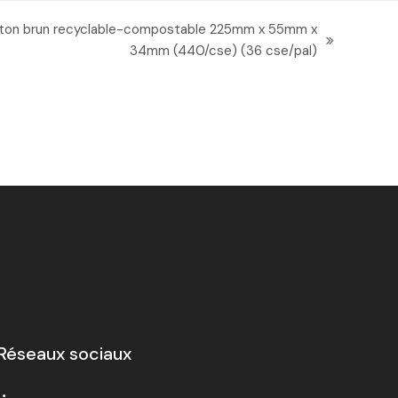
ton brun recyclable-compostable 225mm x 55mm x
34mm (440/cse) (36 cse/pal)
Réseaux sociaux