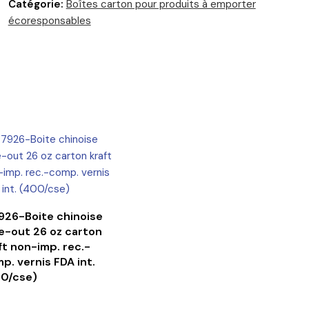
Catégorie:
Boîtes carton pour produits à emporter
écoresponsables
CONTINUER LA LECTURE
26-Boite chinoise
e-out 26 oz carton
ft non-imp. rec.-
p. vernis FDA int.
0/cse)