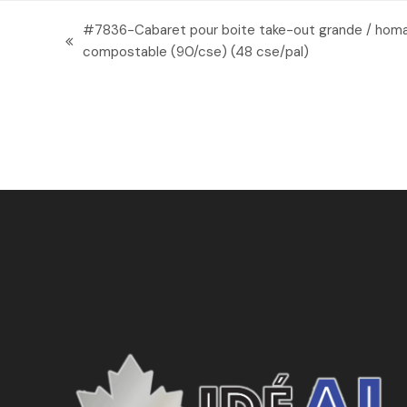
#7836-Cabaret pour boite take-out grande / homa
previous
compostable (90/cse) (48 cse/pal)
post: