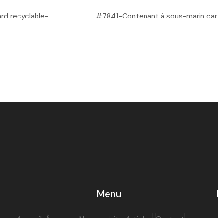
rd recyclable-
#7841-Contenant à sous-marin car
next
post:
Menu