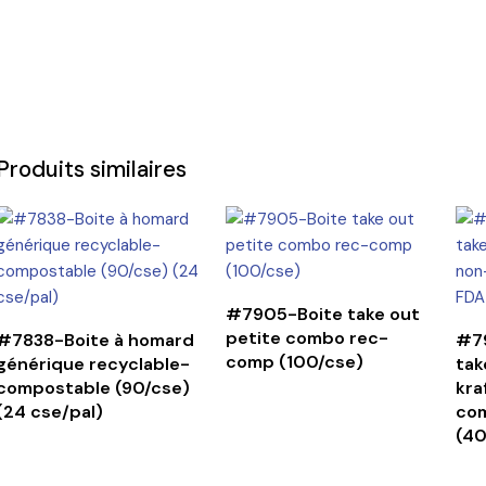
Produits similaires
CONTINUER LA LECTURE
#7905-Boite take out
CONTINUER LA LECTURE
petite combo rec-
#7838-Boite à homard
#79
comp (100/cse)
générique recyclable-
tak
compostable (90/cse)
kra
(24 cse/pal)
com
(40