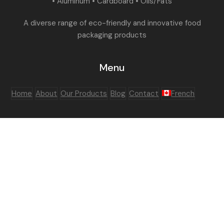
• Aluminum • Cardboard • Oils/Fats
A diverse range of eco-friendly and innovative food
packaging products
Menu
Home
About
Our Products
Blog
Contact
French
Social Networks
LinkedIn